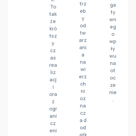
trz
ga
To
eb
ty
tak
y
wn
że
od
eg
kró
tw
o
tsz
arz
wp
y
ani
ły
cz
a
wu
as
na
na
rea
wi
ot
liz
erz
oc
acj
ch
ze
i
ni
nie
ora
oz
.
z
na
ogr
cz
ani
a d
cz
od
eni
atk