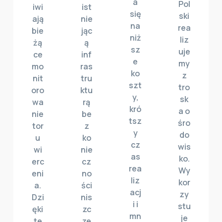
a
Pol
iwi
ist
się
ski
ają
nie
na
rea
bie
jąc
niż
liz
żą
ą
sz
uje
ce
inf
e
my
mo
ras
ko
z
nit
tru
szt
tro
oro
ktu
y,
sk
wa
rą
kró
a o
nie
be
tsz
śro
tor
z
y
do
u
ko
cz
wis
wi
nie
as
ko.
erc
cz
rea
Wy
eni
no
liz
kor
a.
ści
acj
zy
Dzi
nis
i i
stu
ęki
zc
mn
je
te
ze