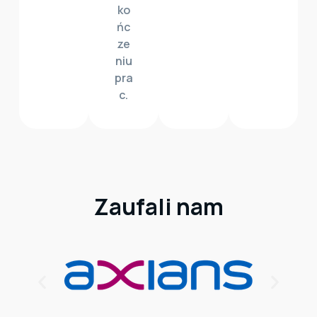
ko
ńc
ze
niu
pra
c.
Zaufali nam