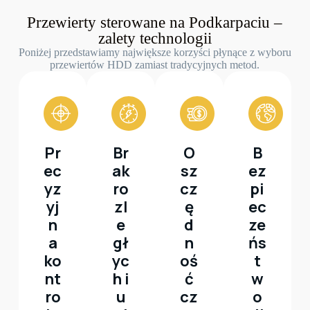
Przewierty sterowane na Podkarpaciu –
zalety technologii
Poniżej przedstawiamy największe korzyści płynące z wyboru
przewiertów HDD zamiast tradycyjnych metod.
Pr
Br
O
B
ec
ak
sz
ez
yz
ro
cz
pi
yj
zl
ę
ec
n
e
d
ze
a
gł
n
ńs
ko
yc
oś
t
nt
h i
ć
w
ro
u
cz
o