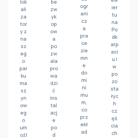
ew
lok
be
ogr
ier
ali
zw
ani
tu
za
yk
cz
na
tor
op
a
Po
y z
ow
pra
dk
na
a
ce
arp
sz
po
zie
aci
eg
zw
mn
u i
o
ala
e
w
par
pro
do
po
ku
wa
mi
zo
ma
dzi
ni
sta
sz
ć
mu
łyc
yn
ins
m,
h
ow
tal
co
cz
eg
acj
prz
ęś
o
e
ekł
cia
um
po
ad
ch
ożl
d