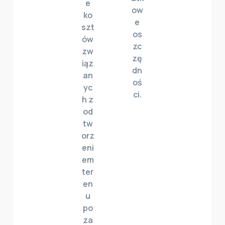
e
ow
ko
e
szt
os
ów
zc
zw
zę
iąz
dn
an
oś
yc
ci.
h z
od
tw
orz
eni
em
ter
en
u
po
za