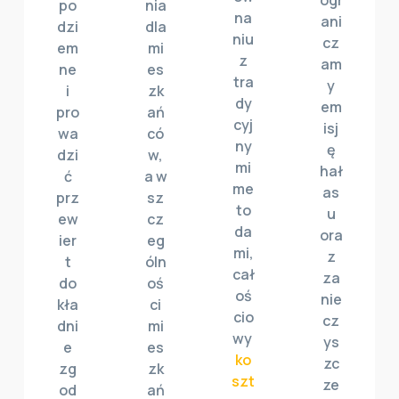
ogr
po
nia
na
ani
dzi
dla
niu
cz
em
mi
z
am
ne
es
tra
y
i
zk
dy
em
pro
ań
cyj
isj
wa
có
ny
ę
dzi
w,
mi
hał
ć
a w
me
as
prz
sz
to
u
ew
cz
da
ora
ier
eg
mi,
z
t
óln
cał
za
do
oś
oś
nie
kła
ci
cio
cz
dni
mi
wy
ys
e
es
ko
zc
zg
zk
szt
ze
od
ań