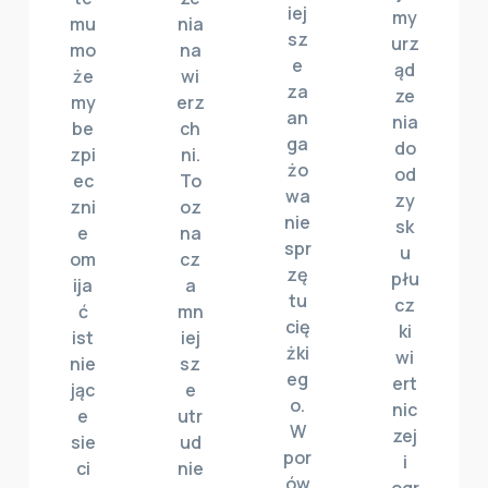
iej
my
mu
nia
sz
urz
mo
na
e
ąd
że
wi
za
ze
my
erz
an
nia
be
ch
ga
do
zpi
ni.
żo
od
ec
To
wa
zy
zni
oz
nie
sk
e
na
spr
u
om
cz
zę
płu
ija
a
tu
cz
ć
mn
cię
ki
ist
iej
żki
wi
nie
sz
eg
ert
jąc
e
o.
nic
e
utr
W
zej
sie
ud
por
i
ci
nie
ów