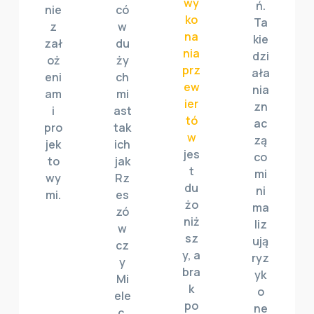
wy
ń.
nie
có
ko
Ta
z
w
na
kie
zał
du
nia
dzi
oż
ży
prz
ała
eni
ch
ew
nia
am
mi
ier
zn
i
ast
tó
ac
pro
tak
w
zą
jek
ich
jes
co
to
jak
t
mi
wy
Rz
du
ni
mi.
es
żo
ma
zó
niż
liz
w
sz
ują
cz
y, a
ryz
y
bra
yk
Mi
k
o
ele
po
ne
c.